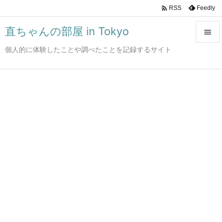

Feedly
RSS
直ちゃんの部屋 in Tokyo

個人的に体験したことや調べたことを記録するサイト

メニュ

サイド

前へ

次へ

検索