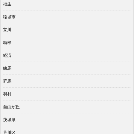
福生
稲城市
立川
箱根
経済
練馬
群馬
羽村
自由が丘
茨城県
荒川区