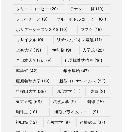
タリーズコーヒー
(20)
テナント一覧
(10)
フラペチーノ
(9)
ブルーボトルコーヒー
(61)
ホリデーシーズン2019
(10)
マスク
(19)
リサイクル
(9)
リチウムイオン電池
(11)
上智大学
(19)
伊勢路
(9)
入学式
(28)
全日本大学駅伝
(9)
化学構造式描画
(10)
卒業式
(42)
年末年始
(47)
慶應義塾大学
(19)
新型コロナウイルス
(57)
早稲田大学
(38)
明治大学
(11)
東京
(9)
東京五輪
(68)
法政大学
(9)
珈琲
(15)
珈琲豆
(10)
短期プライムレート
(9)
神田祭
(12)
立教大学
(8)
箱根駅伝
(37)