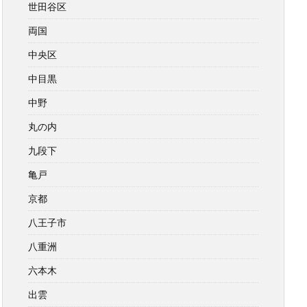
世田谷区
両国
中央区
中目黒
中野
丸の内
九段下
亀戸
京都
八王子市
八重洲
六本木
出雲