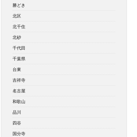
勝どき
北区
北千住
北砂
千代田
千葉県
台東
吉祥寺
名古屋
和歌山
品川
四谷
国分寺