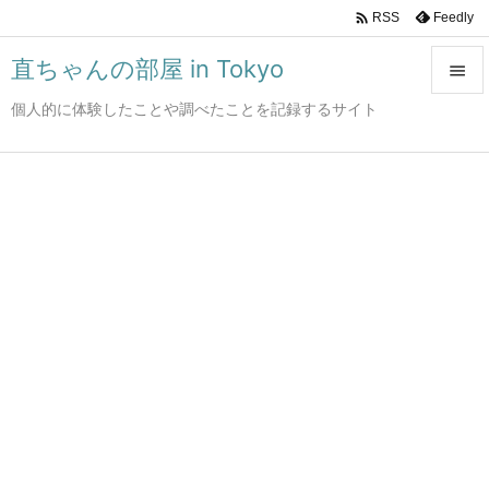

Feedly
RSS
直ちゃんの部屋 in Tokyo

個人的に体験したことや調べたことを記録するサイト

メニュ

サイド

前へ

次へ

検索