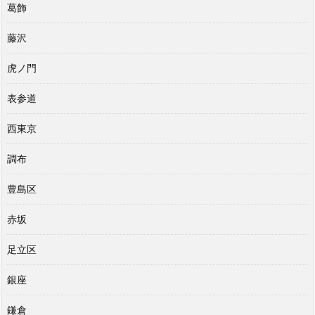
葛飾
藤沢
虎ノ門
表参道
西東京
調布
豊島区
赤坂
足立区
銀座
鎌倉