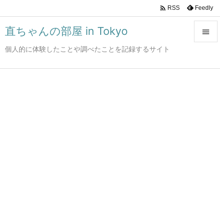

Feedly
RSS
直ちゃんの部屋 in Tokyo

個人的に体験したことや調べたことを記録するサイト

メニュ

サイド

前へ

次へ

検索