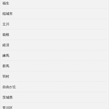
福生
稲城市
立川
箱根
経済
練馬
群馬
羽村
自由が丘
茨城県
荒川区