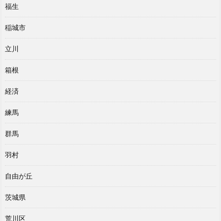
福生
稲城市
立川
箱根
経済
練馬
群馬
羽村
自由が丘
茨城県
荒川区