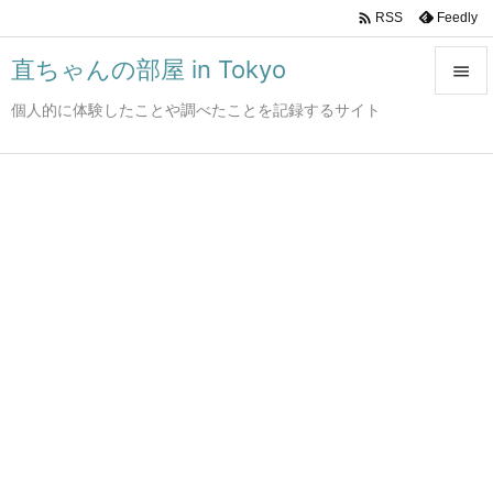

Feedly
RSS
直ちゃんの部屋 in Tokyo

個人的に体験したことや調べたことを記録するサイト

メニュ

サイド

前へ

次へ

検索