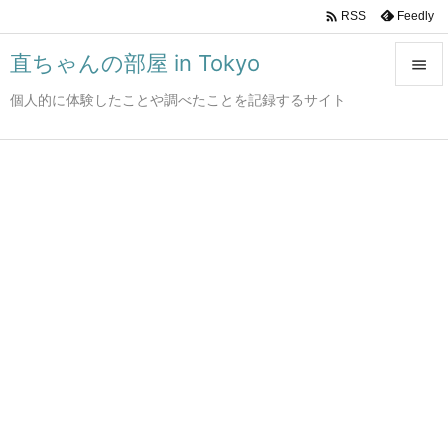

Feedly
RSS
直ちゃんの部屋 in Tokyo

個人的に体験したことや調べたことを記録するサイト

メニュ

サイド

前へ

次へ

検索