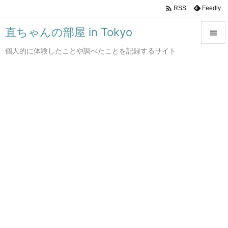

Feedly
RSS
直ちゃんの部屋 in Tokyo

個人的に体験したことや調べたことを記録するサイト

メニュ

サイド

前へ

次へ

検索