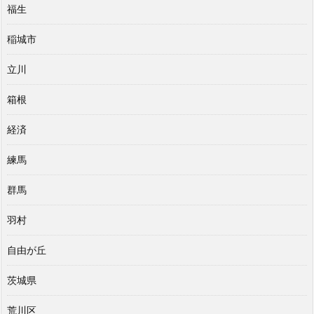
福生
稲城市
立川
箱根
経済
練馬
群馬
羽村
自由が丘
茨城県
荒川区