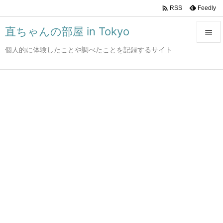

Feedly
RSS
直ちゃんの部屋 in Tokyo

個人的に体験したことや調べたことを記録するサイト

メニュ

サイド

前へ

次へ

検索