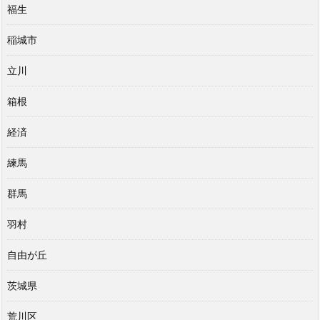
福生
稲城市
立川
箱根
経済
練馬
群馬
羽村
自由が丘
茨城県
荒川区