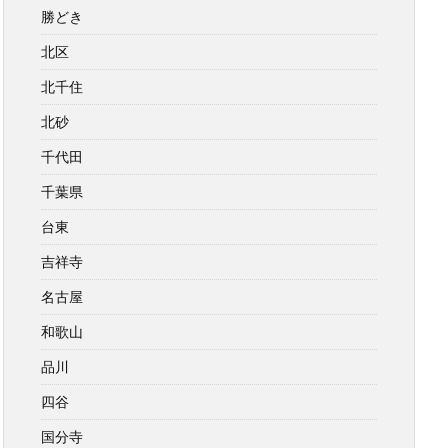
勝どき
北区
北千住
北砂
千代田
千葉県
台東
吉祥寺
名古屋
和歌山
品川
四谷
国分寺