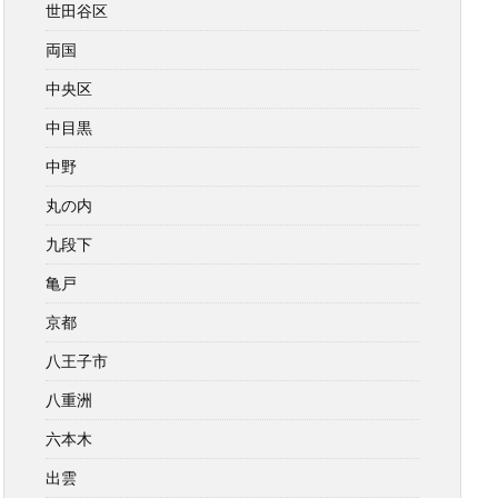
世田谷区
両国
中央区
中目黒
中野
丸の内
九段下
亀戸
京都
八王子市
八重洲
六本木
出雲