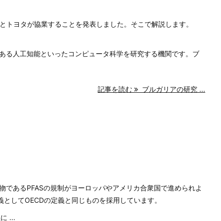
施設とトヨタが協業することを発表しました。そこで解説します。
ある人工知能といったコンピュータ科学を研究する機関です。ブ
記事を読む
ブルガリアの研究 ...
物であるPFASの規制がヨーロッパやアメリカ合衆国で進められよ
定義としてOECDの定義と同じものを採用しています。
...