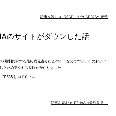
記事を読む
OECDにおけるPFASの定義
CHAのサイトがダウンした話
FHxA規制に関する最終意見書が出たのそうなのですが、そのおかげ
したためアクセス制限がかかりました。
FASをあげてい ...
記事を読む
PFHxAの最終意見 ...