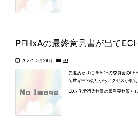
PFHxAの最終意見書が出てE

2022年5月28日

EU
先週あたりにREACHの委員会のP
で世界中の会社からアクセスが殺到
EUが化学汚染物質の最重要物質としてP