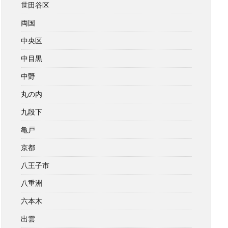
世田谷区
両国
中央区
中目黒
中野
丸の内
九段下
亀戸
京都
八王子市
八重洲
六本木
出雲