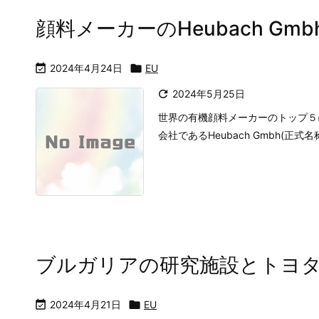
顔料メーカーのHeubach Gm

2024年4月24日

EU

2024年5月25日
世界の有機顔料メーカーのトップ５に
会社であるHeubach Gmbh(正式名称:He
ブルガリアの研究施設とトヨ

2024年4月21日

EU