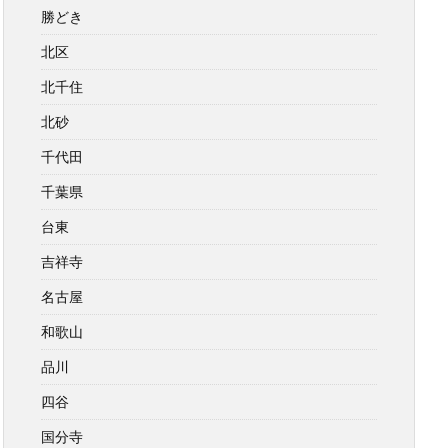
勝どき
北区
北千住
北砂
千代田
千葉県
台東
吉祥寺
名古屋
和歌山
品川
四谷
国分寺