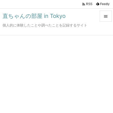

Feedly
RSS
直ちゃんの部屋 in Tokyo

個人的に体験したことや調べたことを記録するサイト

メニュ

サイド

前へ

次へ

検索