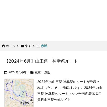

ホーム
>

東京
>

赤坂
【2024年6月】山王祭 神幸祭ルート

2024年5月6日

東京
,
赤坂
2024年の山王祭 神幸祭のルートが発表さ
れました。そこで解説します。
2024年の山
王祭 神幸祭のルートマップ
全画面表示
参考
資料
山王祭公式サイト