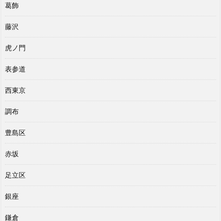
葛飾
藤沢
虎ノ門
表参道
西東京
調布
豊島区
赤坂
足立区
銀座
鎌倉