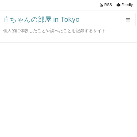

Feedly
RSS
直ちゃんの部屋 in Tokyo

個人的に体験したことや調べたことを記録するサイト

メニュ

サイド

前へ

次へ

検索