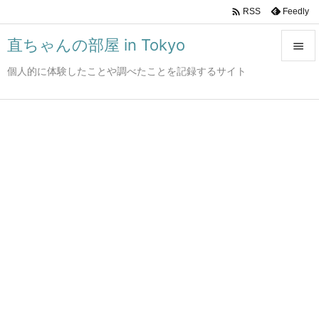

Feedly
RSS
直ちゃんの部屋 in Tokyo

個人的に体験したことや調べたことを記録するサイト

メニュ

サイド

前へ

次へ

検索