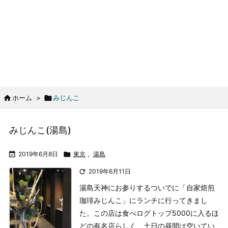

ホーム
>

みじんこ
みじんこ(湯島)

2019年6月8日

東京
,
湯島

2019年6月11日
湯島天神にお参りするついでに「自家焙煎
珈琲みじんこ」にランチに行ってきまし
た。
この店は食べログトップ5000に入るほ
どの有名店らしく、土日の昼間は空いてい