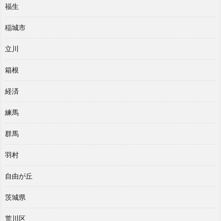
福生
稲城市
立川
箱根
経済
練馬
群馬
羽村
自由が丘
茨城県
荒川区