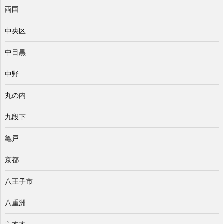
両国
中央区
中目黒
中野
丸の内
九段下
亀戸
京都
八王子市
八重洲