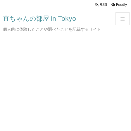

Feedly
RSS
直ちゃんの部屋 in Tokyo

個人的に体験したことや調べたことを記録するサイト

メニュ

サイド

前へ

次へ

検索