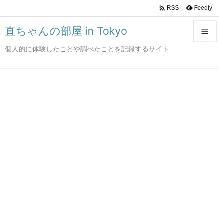

Feedly
RSS
直ちゃんの部屋 in Tokyo

個人的に体験したことや調べたことを記録するサイト

メニュ

サイド

前へ

次へ

検索