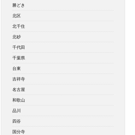
勝どき
北区
北千住
北砂
千代田
千葉県
台東
吉祥寺
名古屋
和歌山
品川
四谷
国分寺