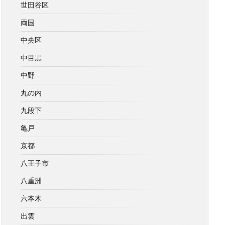
世田谷区
両国
中央区
中目黒
中野
丸の内
九段下
亀戸
京都
八王子市
八重洲
六本木
出雲