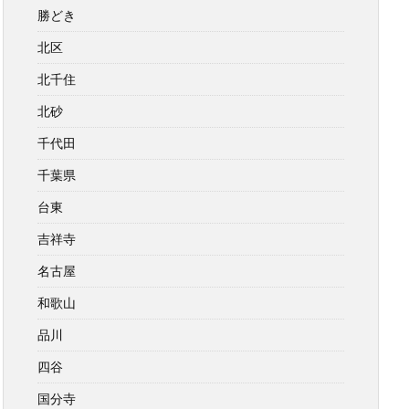
勝どき
北区
北千住
北砂
千代田
千葉県
台東
吉祥寺
名古屋
和歌山
品川
四谷
国分寺