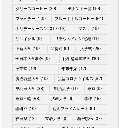
タリーズコーヒー
(20)
テナント一覧
(10)
フラペチーノ
(9)
ブルーボトルコーヒー
(61)
ホリデーシーズン2019
(10)
マスク
(19)
リサイクル
(9)
リチウムイオン電池
(11)
上智大学
(19)
伊勢路
(9)
入学式
(28)
全日本大学駅伝
(9)
化学構造式描画
(10)
卒業式
(42)
年末年始
(47)
慶應義塾大学
(19)
新型コロナウイルス
(57)
早稲田大学
(38)
明治大学
(11)
東京
(9)
東京五輪
(68)
法政大学
(9)
珈琲
(15)
珈琲豆
(10)
短期プライムレート
(9)
神田祭
(12)
立教大学
(8)
箱根駅伝
(37)