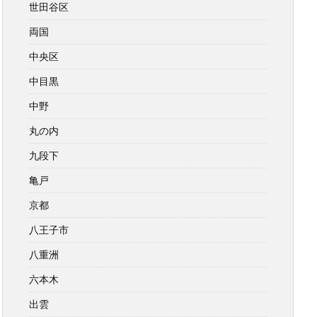
世田谷区
両国
中央区
中目黒
中野
丸の内
九段下
亀戸
京都
八王子市
八重洲
六本木
出雲