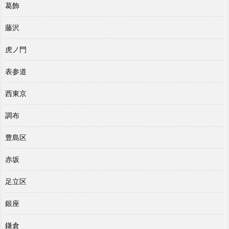
葛飾
藤沢
虎ノ門
表参道
西東京
調布
豊島区
赤坂
足立区
銀座
鎌倉