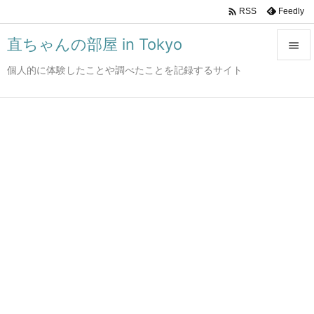

Feedly
RSS
直ちゃんの部屋 in Tokyo

個人的に体験したことや調べたことを記録するサイト

メニュ

サイド

前へ

次へ

検索