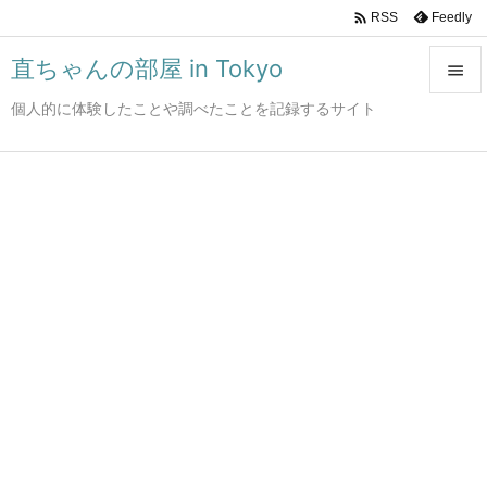

Feedly
RSS
直ちゃんの部屋 in Tokyo

個人的に体験したことや調べたことを記録するサイト

メニュ

サイド

前へ

次へ

検索