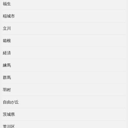
福生
稲城市
立川
箱根
経済
練馬
群馬
羽村
自由が丘
茨城県
荒川区