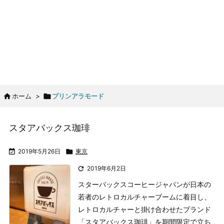

ホーム
>

プリンアラモード
スタアバックス珈琲

2019年5月26日

東京

2019年6月2日
スターバックスコーヒージャパンが日本の
若者のレトロカルチャーブームに着目し、
レトロカルチャーと掛け合わせたブランド
「スタアバックス珈琲」を期間限定で立ち