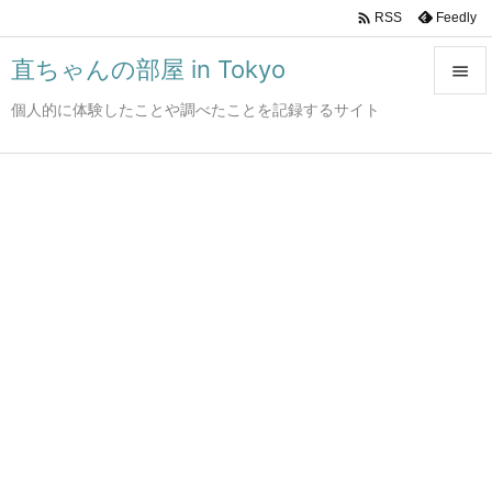

Feedly
RSS
直ちゃんの部屋 in Tokyo

個人的に体験したことや調べたことを記録するサイト

メニュ

サイド

前へ

次へ

検索