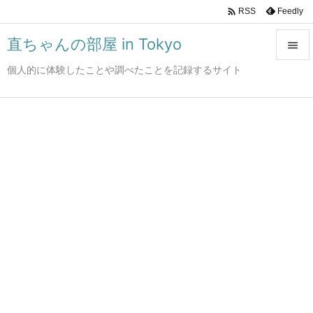

Feedly
RSS
直ちゃんの部屋 in Tokyo

個人的に体験したことや調べたことを記録するサイト

メニュ

サイド

前へ

次へ

検索