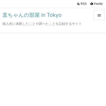

Feedly
RSS
直ちゃんの部屋 in Tokyo

個人的に体験したことや調べたことを記録するサイト

メニュ

サイド

前へ

次へ

検索