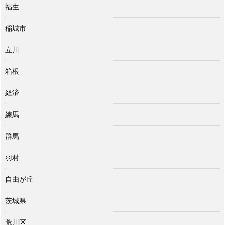
福生
稲城市
立川
箱根
経済
練馬
群馬
羽村
自由が丘
茨城県
荒川区