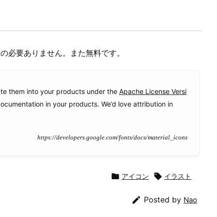
示の必要ありません。また無料です。
ate them into your products under the
Apache License Versi
documentation in your products. We’d love attribution in
https://developers.google.com/fonts/docs/material_icons

アイコン

イラスト

Posted by
Nao