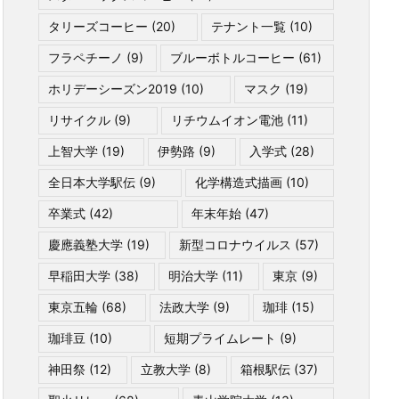
タリーズコーヒー
(20)
テナント一覧
(10)
フラペチーノ
(9)
ブルーボトルコーヒー
(61)
ホリデーシーズン2019
(10)
マスク
(19)
リサイクル
(9)
リチウムイオン電池
(11)
上智大学
(19)
伊勢路
(9)
入学式
(28)
全日本大学駅伝
(9)
化学構造式描画
(10)
卒業式
(42)
年末年始
(47)
慶應義塾大学
(19)
新型コロナウイルス
(57)
早稲田大学
(38)
明治大学
(11)
東京
(9)
東京五輪
(68)
法政大学
(9)
珈琲
(15)
珈琲豆
(10)
短期プライムレート
(9)
神田祭
(12)
立教大学
(8)
箱根駅伝
(37)