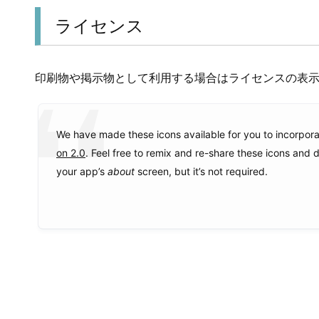
ライセンス
印刷物や掲示物として利用する場合はライセンスの表
We have made these icons available for you to incorpor
on 2.0
. Feel free to remix and re-share these icons and 
your app’s
about
screen, but it’s not required.