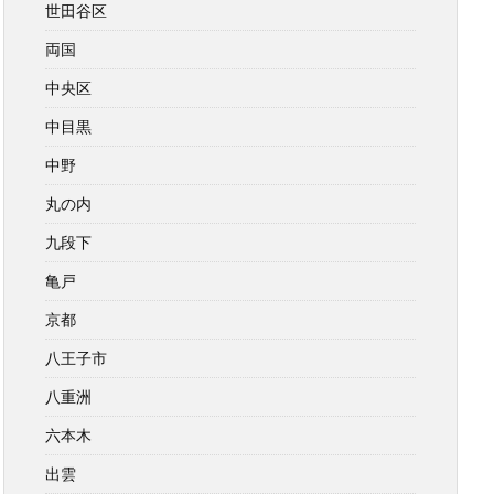
世田谷区
両国
中央区
中目黒
中野
丸の内
九段下
亀戸
京都
八王子市
八重洲
六本木
出雲