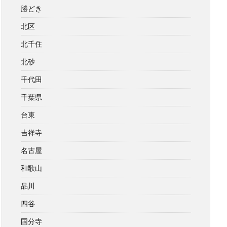
勝どき
北区
北千住
北砂
千代田
千葉県
台東
吉祥寺
名古屋
和歌山
品川
四谷
国分寺