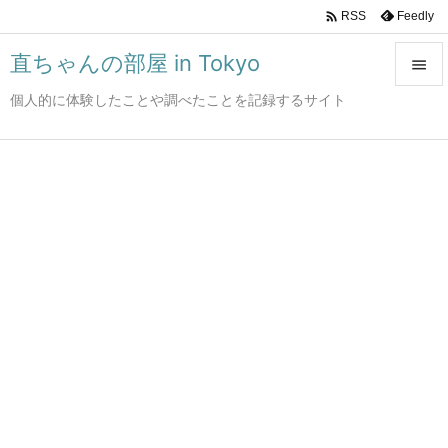

Feedly
RSS
直ちゃんの部屋 in Tokyo

個人的に体験したことや調べたことを記録するサイト

メニュ

サイド

前へ

次へ

検索