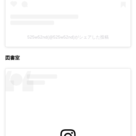
525w52nd(@525w52nd)がシェアした投稿
図書室