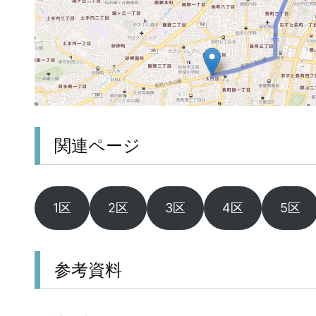
関連ページ
1区
2区
3区
4区
5区
参考資料