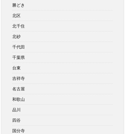
勝どき
北区
北千住
北砂
千代田
千葉県
台東
吉祥寺
名古屋
和歌山
品川
四谷
国分寺