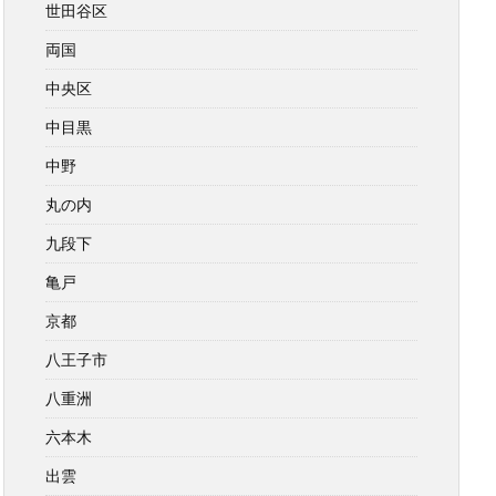
世田谷区
両国
中央区
中目黒
中野
丸の内
九段下
亀戸
京都
八王子市
八重洲
六本木
出雲