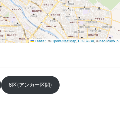
6区(アンカー区間)