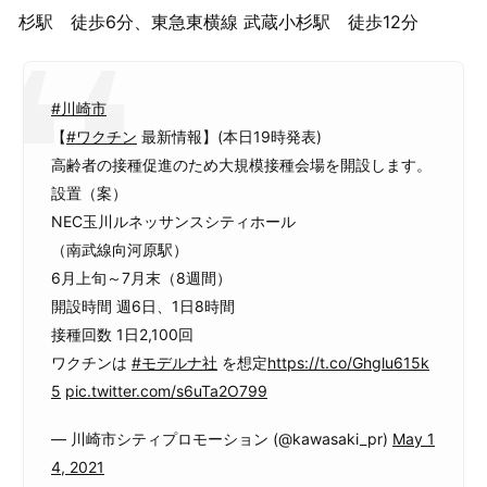
杉駅 徒歩6分、東急東横線 武蔵小杉駅 徒歩12分
#川崎市
【
#ワクチン
最新情報】(本日19時発表)
高齢者の接種促進のため大規模接種会場を開設します。
設置（案）
NEC玉川ルネッサンスシティホール
（南武線向河原駅）
6月上旬～7月末（8週間）
開設時間 週6日、1日8時間
接種回数 1日2,100回
ワクチンは
#モデルナ社
を想定
https://t.co/Ghglu615k
5
pic.twitter.com/s6uTa2O799
— 川崎市シティプロモーション (@kawasaki_pr)
May 1
4, 2021