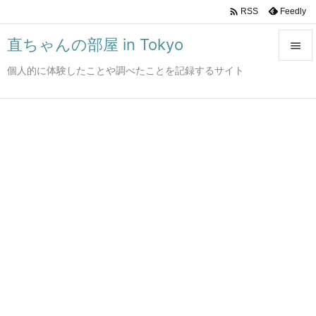

Feedly
RSS
直ちゃんの部屋 in Tokyo

個人的に体験したことや調べたことを記録するサイト

メニュ

サイド

前へ

次へ

検索