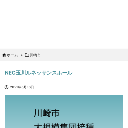

ホーム
>

川崎市
NEC玉川ルネッサンスホール

2021年5月16日