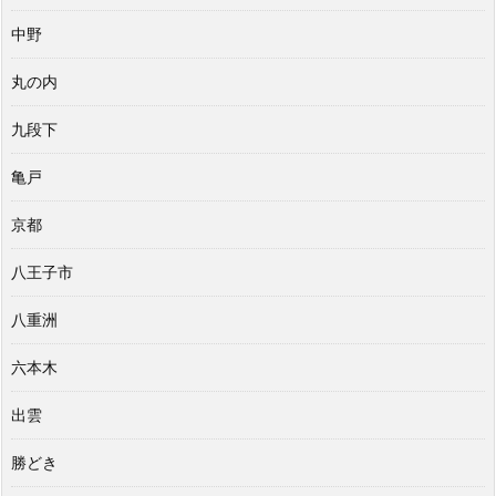
中野
丸の内
九段下
亀戸
京都
八王子市
八重洲
六本木
出雲
勝どき