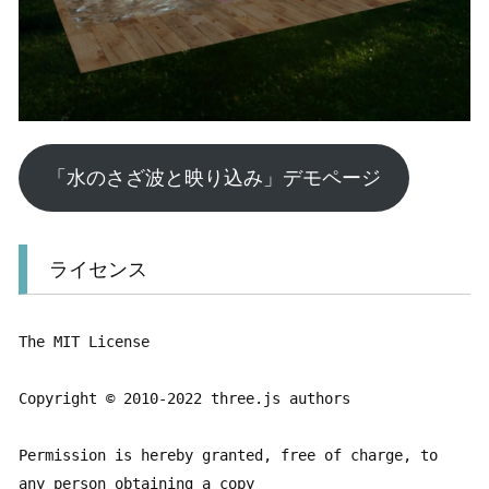
「水のさざ波と映り込み」デモページ
ライセンス
The MIT License

Copyright © 2010-2022 three.js authors

Permission is hereby granted, free of charge, to 
any person obtaining a copy
