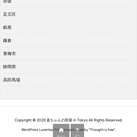
赤坂
足立区
銀座
鎌倉
青梅市
静岡県
高田馬場
Copyright ©
2026
直ちゃんの部屋 in Tokyo
All Rights Reserved.


WordPress Luxeritas Theme is provided by "
Thought is free
".
上へ
ホーム