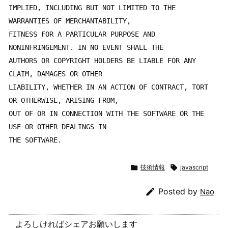
IMPLIED, INCLUDING BUT NOT LIMITED TO THE 
WARRANTIES OF MERCHANTABILITY,

FITNESS FOR A PARTICULAR PURPOSE AND 
NONINFRINGEMENT. IN NO EVENT SHALL THE

AUTHORS OR COPYRIGHT HOLDERS BE LIABLE FOR ANY 
CLAIM, DAMAGES OR OTHER

LIABILITY, WHETHER IN AN ACTION OF CONTRACT, TORT 
OR OTHERWISE, ARISING FROM,

OUT OF OR IN CONNECTION WITH THE SOFTWARE OR THE 
USE OR OTHER DEALINGS IN

THE SOFTWARE.

技術情報

javascript

Posted by
Nao
よろしければシェアお願いします