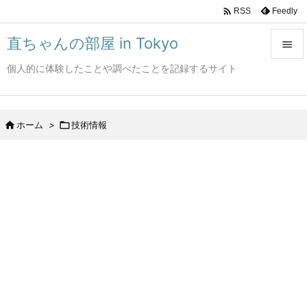

Feedly
RSS
直ちゃんの部屋 in Tokyo

個人的に体験したことや調べたことを記録するサイト

メニュ

サイド

ホーム
>

技術情報

前へ

次へ

検索