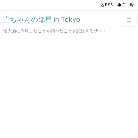

Feedly
RSS
直ちゃんの部屋 in Tokyo

個人的に体験したことや調べたことを記録するサイト

メニュ

サイド

前へ

次へ

検索