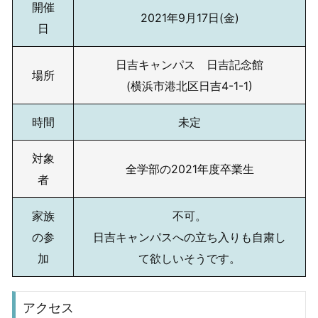
開催
2021年9月17日(金)
日
日吉キャンパス 日吉記念館
場所
(横浜市港北区日吉4-1-1)
時間
未定
対象
全学部の2021年度卒業生
者
家族
不可。
の参
日吉キャンパスへの立ち入りも自粛し
加
て欲しいそうです。
アクセス