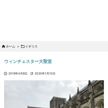

ホーム
>

イギリス
ウィンチェスター大聖堂

2019年4月8日

2020年1月10日