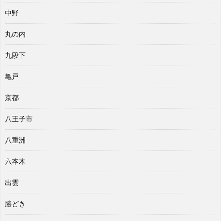
中野
丸の内
九段下
亀戸
京都
八王子市
八重洲
六本木
出雲
勝どき