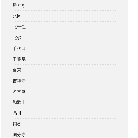
勝どき
北区
北千住
北砂
千代田
千葉県
台東
吉祥寺
名古屋
和歌山
品川
四谷
国分寺