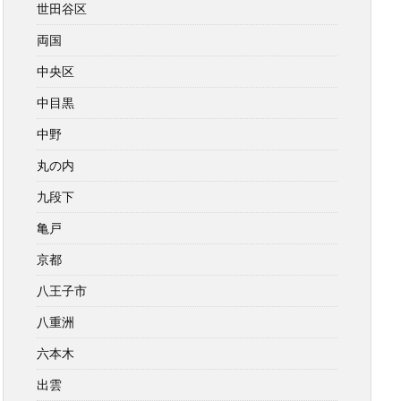
世田谷区
両国
中央区
中目黒
中野
丸の内
九段下
亀戸
京都
八王子市
八重洲
六本木
出雲