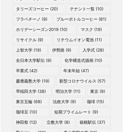
タリーズコーヒー
(20)
テナント一覧
(10)
フラペチーノ
(9)
ブルーボトルコーヒー
(61)
ホリデーシーズン2019
(10)
マスク
(19)
リサイクル
(9)
リチウムイオン電池
(11)
上智大学
(19)
伊勢路
(9)
入学式
(28)
全日本大学駅伝
(9)
化学構造式描画
(10)
卒業式
(42)
年末年始
(47)
慶應義塾大学
(19)
新型コロナウイルス
(57)
早稲田大学
(38)
明治大学
(11)
東京
(9)
東京五輪
(68)
法政大学
(9)
珈琲
(15)
珈琲豆
(10)
短期プライムレート
(9)
神田祭
(12)
立教大学
(8)
箱根駅伝
(37)