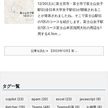
12/30(土)に富士宮市・富士市で富士山女子
駅伝(全日本大学女子駅伝)が開催されるこ
とが発表されましたね。そこで富士山駅伝
の1区のコースを紹介します。
富士山女子駅
伝1区コース
富士山本宮浅間大社の周辺を1
周する4.1km ...
記事を読む
【2023年12月】富 ...
タグ一覧
copilot
(23)
epam
(20)
excel
(23)
javascript
(9)
Ketcher
(26)
Teams
(48)
Teams会議
(9)
お神輿
(8)