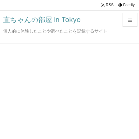

Feedly
RSS
直ちゃんの部屋 in Tokyo

個人的に体験したことや調べたことを記録するサイト

メニュ

サイド

前へ

次へ

検索