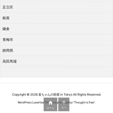
足立区
銀座
鎌倉
青梅市
静岡県
高田馬場
Copyright ©
2026
直ちゃんの部屋 in Tokyo
All Rights Reserved.


WordPress Luxeritas Theme is provided by "
Thought is free
".
上へ
ホーム