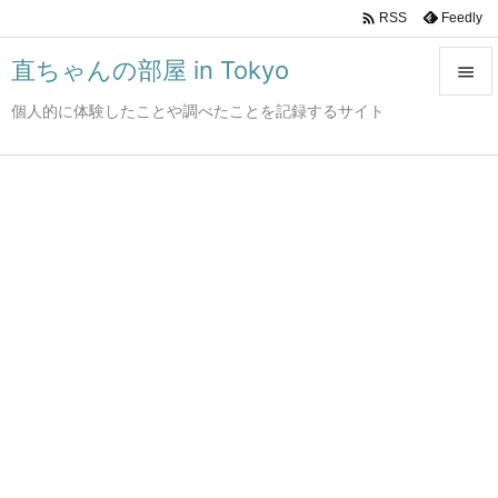

Feedly
RSS
直ちゃんの部屋 in Tokyo

個人的に体験したことや調べたことを記録するサイト

メニュ

サイド

前へ

次へ

検索