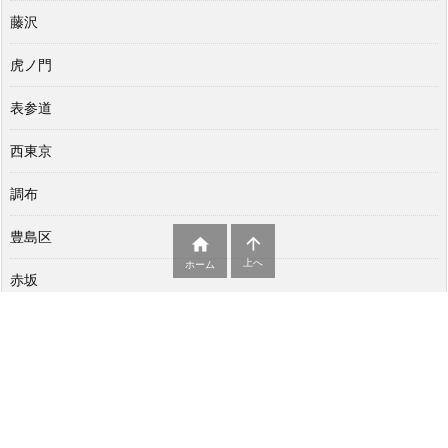
藤沢
虎ノ門
表参道
西東京
調布
豊島区


上へ
ホーム
赤坂
足立区
銀座
鎌倉