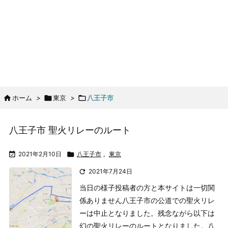

ホーム
>

東京
>

八王子市
八王子市 聖火リレーのルート

2021年2月10日

八王子市
,
東京

2021年7月24日
当日の様子投稿者の方と本サイトは一切関
係ありません
八王子市の公道での聖火リレ
ーは中止となりました。残念ながら以下は
幻の聖火リレーのルートとなりました。
八