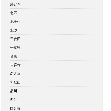
勝どき
北区
北千住
北砂
千代田
千葉県
台東
吉祥寺
名古屋
和歌山
品川
四谷
国分寺