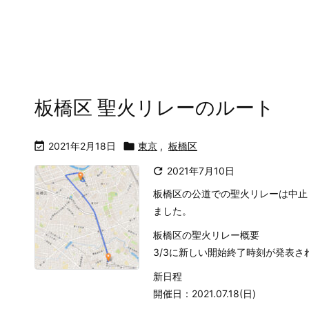
板橋区 聖火リレーのルート

2021年2月18日

東京
,
板橋区

2021年7月10日
板橋区の公道での聖火リレーは中止
ました。
板橋区の聖火リレー概要
3/3に新しい開始終了時刻が発表さ
新日程
開催日：2021.07.18(日)