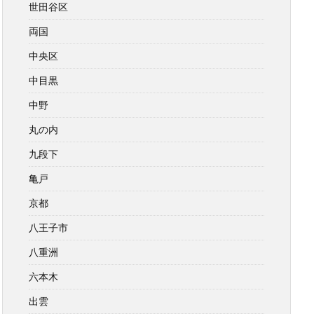
世田谷区
両国
中央区
中目黒
中野
丸の内
九段下
亀戸
京都
八王子市
八重洲
六本木
出雲