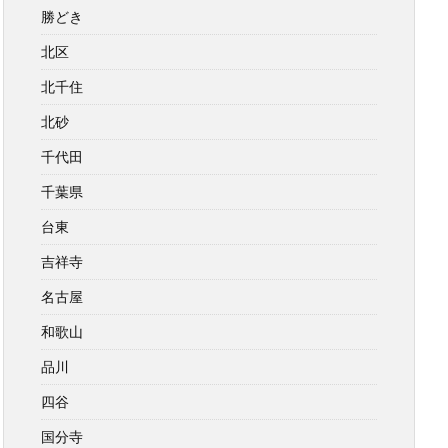
勝どき
北区
北千住
北砂
千代田
千葉県
台東
吉祥寺
名古屋
和歌山
品川
四谷
国分寺