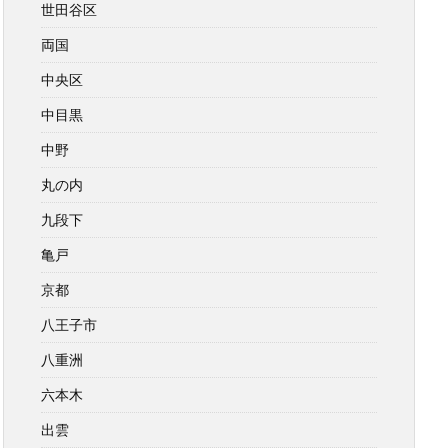
世田谷区
両国
中央区
中目黒
中野
丸の内
九段下
亀戸
京都
八王子市
八重洲
六本木
出雲