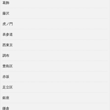
葛飾
藤沢
虎ノ門
表参道
西東京
調布
豊島区
赤坂
足立区
銀座
鎌倉