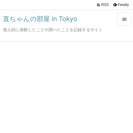

Feedly
RSS
直ちゃんの部屋 in Tokyo

個人的に体験したことや調べたことを記録するサイト

メニュ

サイド

前へ

次へ

検索