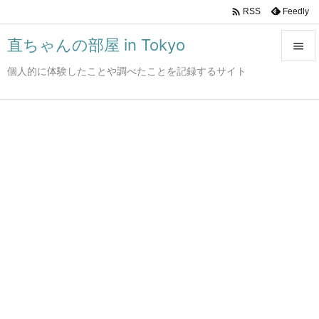

Feedly
RSS
直ちゃんの部屋 in Tokyo

個人的に体験したことや調べたことを記録するサイト

メニュ

サイド

前へ

次へ

検索