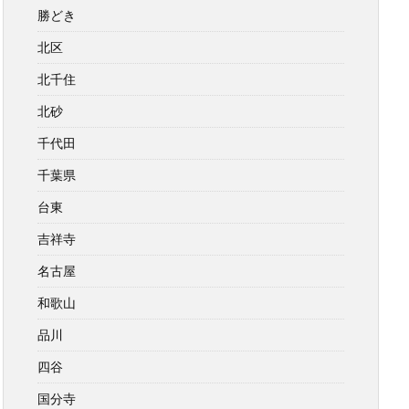
勝どき
北区
北千住
北砂
千代田
千葉県
台東
吉祥寺
名古屋
和歌山
品川
四谷
国分寺