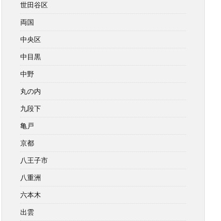
世田谷区
両国
中央区
中目黒
中野
丸の内
九段下
亀戸
京都
八王子市
八重洲
六本木
出雲