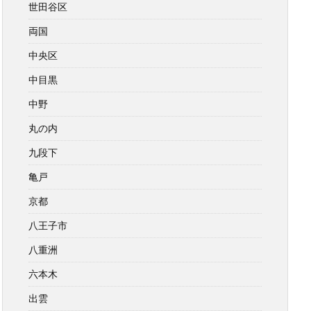
世田谷区
両国
中央区
中目黒
中野
丸の内
九段下
亀戸
京都
八王子市
八重洲
六本木
出雲