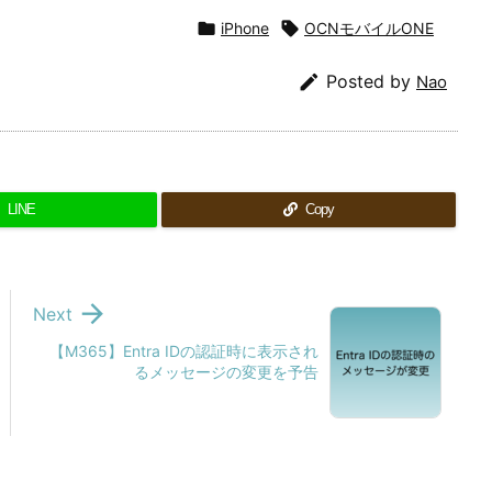

iPhone

OCNモバイルONE

Posted by
Nao
LINE
Copy

Next
【M365】Entra IDの認証時に表示され
るメッセージの変更を予告