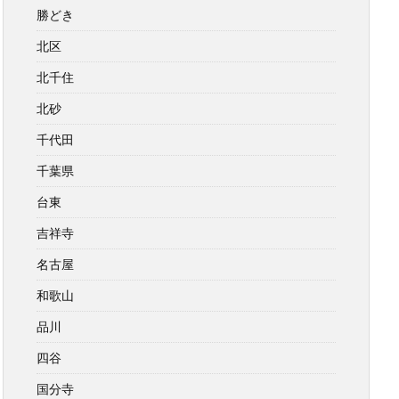
勝どき
北区
北千住
北砂
千代田
千葉県
台東
吉祥寺
名古屋
和歌山
品川
四谷
国分寺