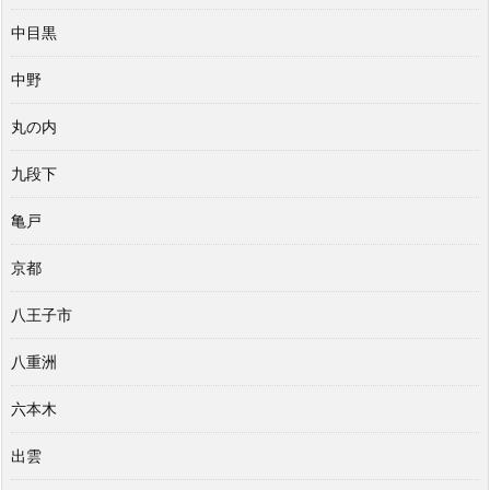
中目黒
中野
丸の内
九段下
亀戸
京都
八王子市
八重洲
六本木
出雲