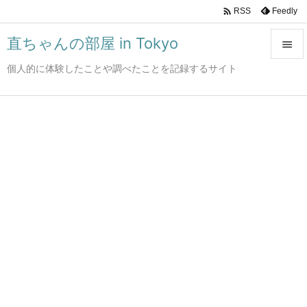

Feedly
RSS
直ちゃんの部屋 in Tokyo

個人的に体験したことや調べたことを記録するサイト

メニュ

サイド

前へ

次へ

検索