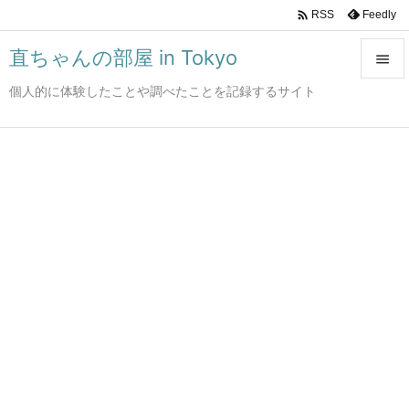

Feedly
RSS
直ちゃんの部屋 in Tokyo

個人的に体験したことや調べたことを記録するサイト

メニュ

サイド

前へ

次へ

検索