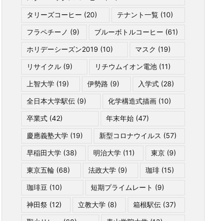
タリーズコーヒー
(20)
テナント一覧
(10)
フラペチーノ
(9)
ブルーボトルコーヒー
(61)
ホリデーシーズン2019
(10)
マスク
(19)
リサイクル
(9)
リチウムイオン電池
(11)
上智大学
(19)
伊勢路
(9)
入学式
(28)
全日本大学駅伝
(9)
化学構造式描画
(10)
卒業式
(42)
年末年始
(47)
慶應義塾大学
(19)
新型コロナウイルス
(57)
早稲田大学
(38)
明治大学
(11)
東京
(9)
東京五輪
(68)
法政大学
(9)
珈琲
(15)
珈琲豆
(10)
短期プライムレート
(9)
神田祭
(12)
立教大学
(8)
箱根駅伝
(37)