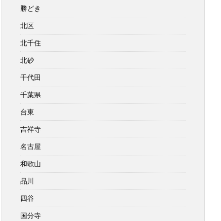
勝どき
北区
北千住
北砂
千代田
千葉県
台東
吉祥寺
名古屋
和歌山
品川
四谷
国分寺