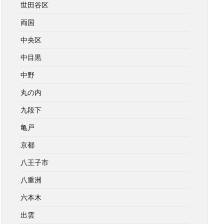
世田谷区
両国
中央区
中目黒
中野
丸の内
九段下
亀戸
京都
八王子市
八重洲
六本木
出雲