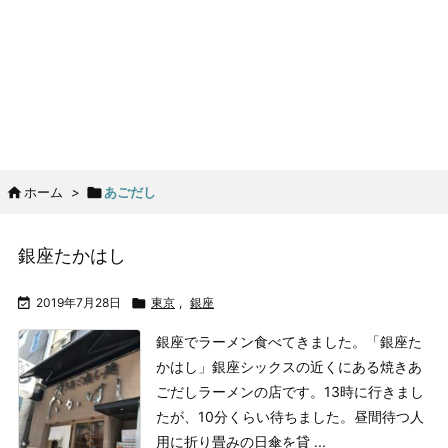

ホーム
>

あごだし
銀座たかはし

2019年7月28日

東京
,
銀座
銀座でラーメン食べてきました。
「銀座た
かはし」
銀座シックスの近くにある焼きあ
ごだしラーメンの店です。
13時に行きまし
たが、10分くらい待ちました。
昼間待つ人
用に折り畳みの日傘を貸 ...