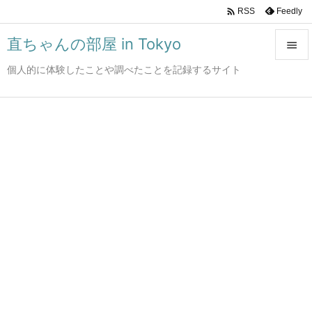

Feedly
RSS
直ちゃんの部屋 in Tokyo

個人的に体験したことや調べたことを記録するサイト

メニュ

サイド

前へ

次へ

検索