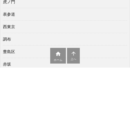
虎ノ門
表参道
西東京
調布
豊島区


上へ
ホーム
赤坂
足立区
銀座
鎌倉
青梅市
静岡県