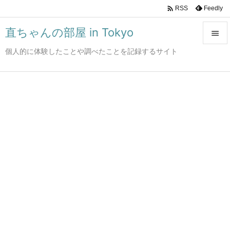

Feedly
RSS
直ちゃんの部屋 in Tokyo

個人的に体験したことや調べたことを記録するサイト

メニュ

サイド

前へ

次へ

検索