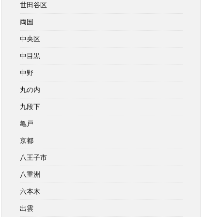
世田谷区
両国
中央区
中目黒
中野
丸の内
九段下
亀戸
京都
八王子市
八重洲
六本木
出雲