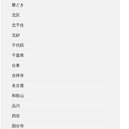
勝どき
北区
北千住
北砂
千代田
千葉県
台東
吉祥寺
名古屋
和歌山
品川
四谷
国分寺