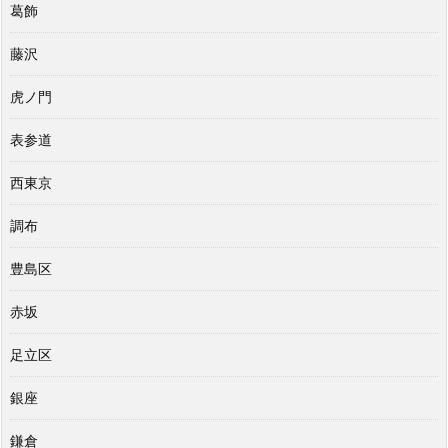
葛飾
藤沢
虎ノ門
表参道
西東京
調布
豊島区
赤坂
足立区
銀座
鎌倉