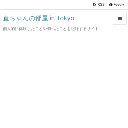

Feedly
RSS
直ちゃんの部屋 in Tokyo

個人的に体験したことや調べたことを記録するサイト

メニュ

サイド

前へ

次へ

検索