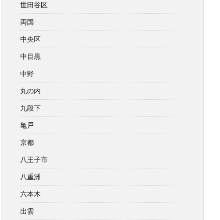
世田谷区
両国
中央区
中目黒
中野
丸の内
九段下
亀戸
京都
八王子市
八重洲
六本木
出雲