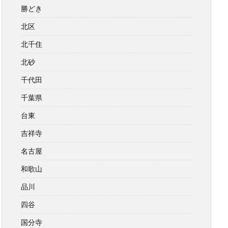
勝どき
北区
北千住
北砂
千代田
千葉県
台東
吉祥寺
名古屋
和歌山
品川
四谷
国分寺