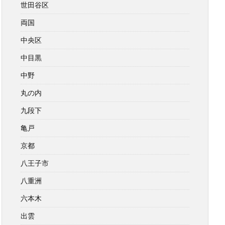
世田谷区
両国
中央区
中目黒
中野
丸の内
九段下
亀戸
京都
八王子市
八重洲
六本木
出雲