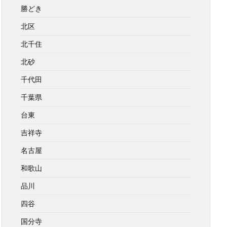
勝どき
北区
北千住
北砂
千代田
千葉県
台東
吉祥寺
名古屋
和歌山
品川
四谷
国分寺