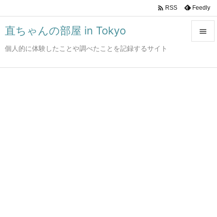

Feedly
RSS
直ちゃんの部屋 in Tokyo

個人的に体験したことや調べたことを記録するサイト

メニュ

サイド

前へ

次へ

検索