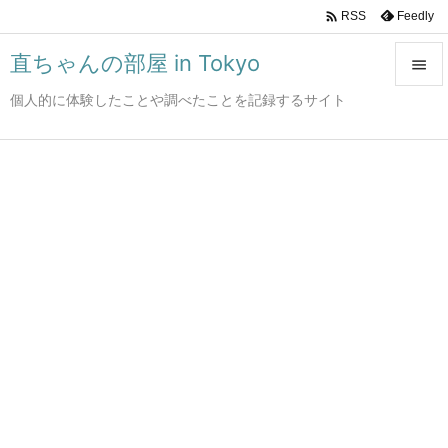

Feedly
RSS
直ちゃんの部屋 in Tokyo

個人的に体験したことや調べたことを記録するサイト

メニュ

サイド

前へ

次へ

検索