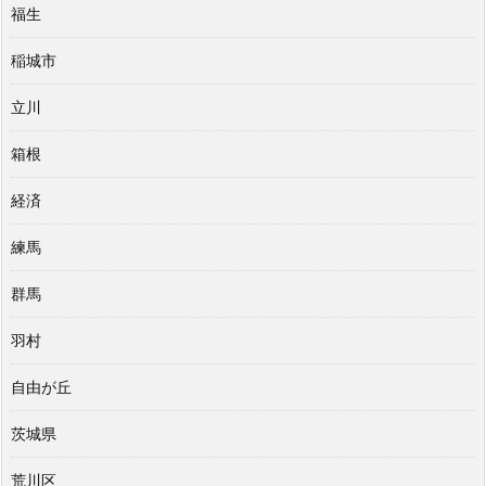
福生
稲城市
立川
箱根
経済
練馬
群馬
羽村
自由が丘
茨城県
荒川区