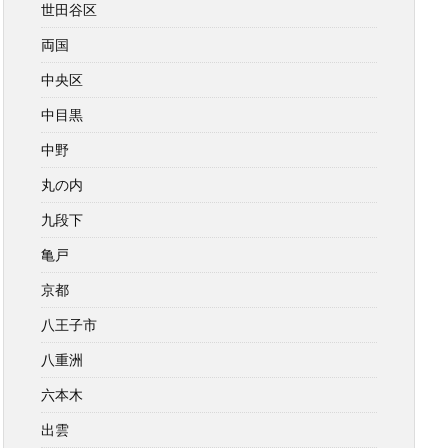
世田谷区
両国
中央区
中目黒
中野
丸の内
九段下
亀戸
京都
八王子市
八重洲
六本木
出雲