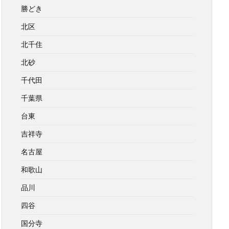
勝どき
北区
北千住
北砂
千代田
千葉県
台東
吉祥寺
名古屋
和歌山
品川
四谷
国分寺